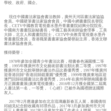
學校、政府、國企。
現任中國書法家協會書法教師，廣州天河區書法家協協
會員。中國硬筆書法家協會會員，中國今網書畫院名譽院
長，CETV中國教育電視臺水墨丹青書畫院紹興分院院長。
中國南方書畫院副秘書長，中國工藝美術師協會理事，工美
大師，北京人和書畫院院士，CETⅤ中央教育電視臺水墨丹
青書畫院會員，香港職業書畫家協會榮譽副主席，香港文聯
書法家協會會員。
獲得榮譽：
1978年參加全國青少年書法比賽，楷書春色滿園獲二等
獎，1995年獲廣州市文化藝術節書法類比賽二等獎，1997年
獲廣州市文化館舉辦的書法作品比賽優秀獎，1997年獲廣州
迎香港回歸“香港回歸鏡重圓”優秀獎，1999年獲廣東地區迎
澳門回歸祖國書法比賽優秀獎，2014年在廣州舉辦南國書香
月正圓書畫展(廣東電視臺播) ，2016年12月獲全國第二屆萬
人書法第一名，一等獎，《 心經》已被作為國禮贈送國際
友人。
2017年2月應邀參加在北京琉璃廠新春五人展，泰國僑領
邱細見紀念館收藏有邱璞作品，2017年3月參加廣州市天河
區三人書畫展 2017年5月參加文藝工作者十人聯展，2017年