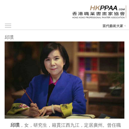
當代藝術大家
<
邱璞
邱璞
，女，研究生，籍貫江西九江，定居廣州。曾任職