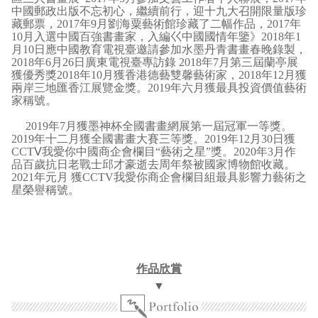
中國郵政出版不忘初心，繼續前行，迎十九大召開限量版珍
藏郵票，2017年9月劉海粟藝術館珍藏了二幅作品，2017年
10月入選中國百強書畫家，入編巜中國國情年鑒》2018年1
月10日應中國教育電視臺邀請參加水墨丹青書畫春晚錄製，
2018年6月26日廣東電視臺專訪錄 2018年7月第三屆蘭亭展
獲優秀獎2018年10月獲香港德藝雙馨藝術家，2018年12月獲
兩岸三地匯香江展覽金獎。2019年六月獲最具投資價值藝術
家稱號。
2019年7月獲墨神杯全國書畫網展第一屆冠軍一等獎。
2019年十二月獲全國書畫大賽三等獎。2019年12月30日獲
CCTⅤ我愛你中國商企會欄目“藝術之星”獎。2020年3月作
品百歲抗日老戰士邱才豪逝去周年祭被國家博物館收藏。
2021年元月 獲CCTV我愛你商企會欄目組最具影響力藝術之
星榮譽稱號。
作品欣賞
▼