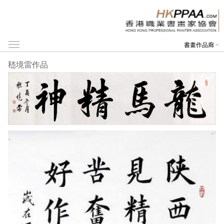
書畫作品廊
<
嵇境雷作品