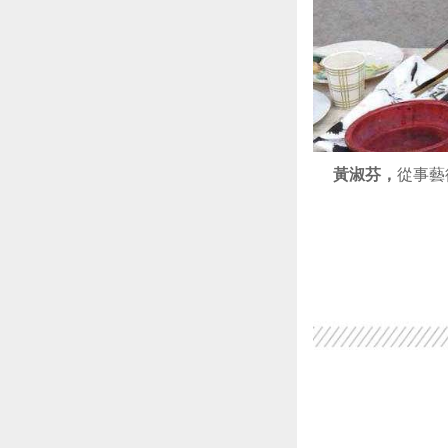
黃淑芬
，
從事藝