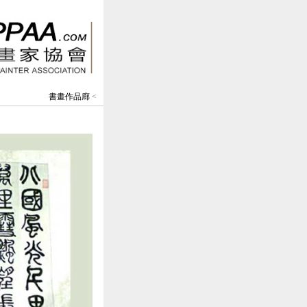
書畫作品廊
<