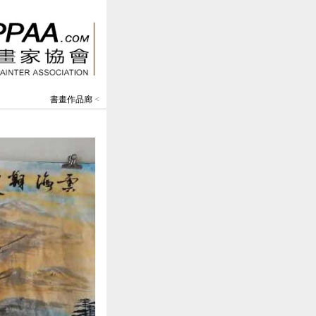
書畫作品廊
<