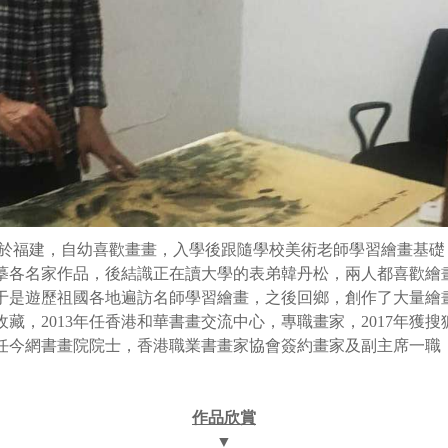
於福建，自幼喜歡畫畫，入學後跟隨學校美術老師學習繪畫基礎
摹各名家作品，後結識正在讀大學的表弟韓丹松，兩人都喜歡繪
于是遊歷祖國各地遍訪名師學習繪畫，之後回鄉，創作了大量繪
收藏，
2013
年任香港和華書畫交流中心，專職畫家，
2017
年獲搜
任今網書畫院院士，香港職業書畫家協會簽約畫家及副主席一職
作品欣賞
▼