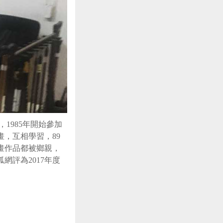
，
1985
年開始參加
畫，互相學習，
89
畫作品都被鄉親，
狐網評為
2017
年度