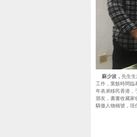
蘇少波
，
先生生
工作，業餘時間臨
年表弟移民香港，
朋友，書畫收藏家
驕傲人物稱號，現