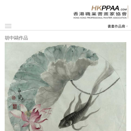
書畫作品廊
<
胡中鷗作品