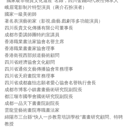
“國家級非物質文化遺産”名錄，四川金錢闆代表性傳承人
峨眉電影制片特型演員（蔣介石扮演者）
國家一級美術師
著名表演藝術家（影視.曲藝.戲劇等多功能演員）
四川長貴文化傳播有限公司董事長
成都市委講師團特約宣講員
香港職業書法家協會名譽主席
香港職業書畫家協會理事
香港衛視西部頻道藝術顧問
四川省經濟協會文化顧問
四川省通俗文藝傳播協會常務理事
四川省天府畫院常務理事
四川省成都鑫怡志願者愛心協會名譽執行會長
成都市博客小鎮書畫藝術研究院副院長
都江堰市國學會國術研究院副院長
成都一品天下書畫院副院長
雲龍堂藝術畫院專職書法家
綿陽市三台縣“快人一步教育培訓學校”書畫研究顧問、特聘
教授