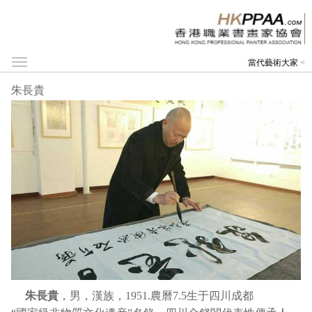
當代藝術大家
<
朱長貴
朱長貴
，
男，漢族，1951.農曆7.5生于四川成都