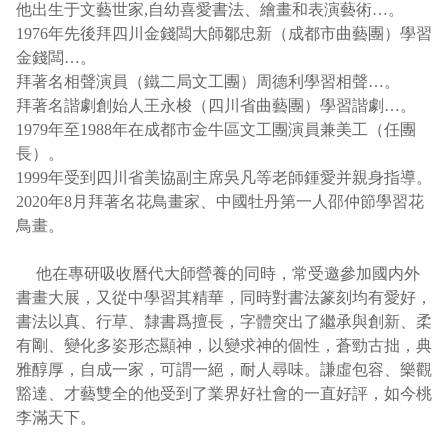
他出生于文藝世家,自幼喜愛書法、繪畫和表演藝術…。
1976年先後拜四川金錢闆大師鄒忠新（成都市曲藝團）學習
金錢闆…。
拜著名相聲演員（鐵二局文工團）周德利學習相聲…。
拜著名諧劇創始人王永梭（四川省曲藝團）學習諧劇…。
1979年至1988年在成都市金牛區文工團演員兼美工（任團
長）。
1999年受到四川省美協副主席吳凡等老師鍾愛并親身指導。
2020年8月拜著名花鳥畫家、中國牡丹第一人邵仲節學習花
鳥畫。
他在專研吸收曆代大師營養的同時，常受邀參加國内外
書畫大展，又從中學習其精華，同時對書法篆刻均有愛好，
書法以真、行草、隸書爲擅長，字體突出了繼承與創新、柔
有剛、變化多姿形态顯神，以變求神的個性，蒼勁古拙，典
雅醇厚，自成一家，可謂一絕，耐人尋味。謙虛包容、樂觀
豁達、才藝雙全的他受到了業界好社會的一直好評，如今桃
李滿天下。