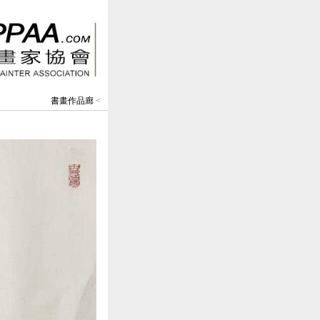
書畫作品廊
<