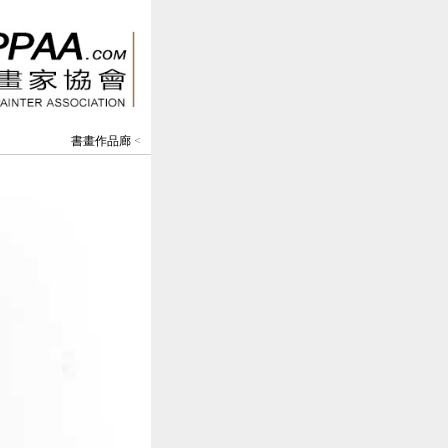
書畫作品廊
<