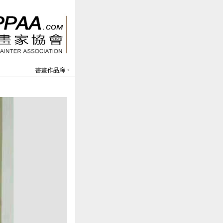
書畫作品廊
<