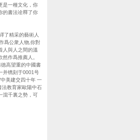
更是一種文化，你
你的書法诠釋了你
繹了精采的藝術人
作爲公衆人物,你對
着人與人之間的溫
欣然作爲推薦人。
請德高望重的中國書
并镌刻于0001号
中美建交四十年 一
書法教育家歐陽中石
一瀉千裏之勢，可