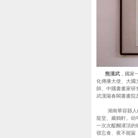
熊漢武
，國家一
化傳播大使、大國
師、中國書畫家研
武漢陽春閣書畫院
湖南華容縣人(祖
龍堂、藏鶴軒。幼
一次次醍醐灌頂的
寝忘食、夜不能寐