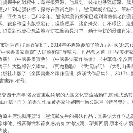
前賢握手的過程中，爲尋根溯源。他篆刻、裝裱也涉獵頗深。歲
懂少年到老骥伏枥，探尋在藝術之路上。熊漢武朝夕臨池、筆耕
舉、互生奇妙，已60余年。熊漢武藝術探索已達到書畫俱老的藝
耳。很多作品出版或發行，獲獎豐厚、諸多殊榮、目不暇接。這
，也是對他苦心孤詣地深耕在藝術長河中，勤于筆耕的最佳肯定
評爲首屆“書香家庭”，2014年冬應邀參加了第九屆中國(北京)
“中國書畫家百傑”“人民藝術家”等稱号。作品曾入選《世界美術
收藏》《中國書畫寶典》《中國書法家作品選》《中華魂·辛亥百
驕子》大型報告文學集。《荊楚楹聯》《武漢詩詞》《大别山書
版社出版了《全國書畫名家作品選--熊漢武作品集》。2017
書畫家”稱号。
建交四十周年”名家書畫藝術展的大國文化交流活動中,熊漢武應
路風雨總向前》的書法作品被專家評審團一緻公認爲《特等獎》。
主席沈鵬評贊道：熊漢武先生的書法作品，其書法大作立志
條雄健、極富彈性和節奏感,有如大海波濤、環折回蕩,讀來令人
大使。