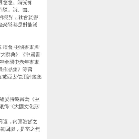
月悠悠、時光如
不辍。詩、書、
術境界，社會贊譽
些榮譽都是對熊漢
。
文博會“中國書畫名
家大辭典》《中國書
年全國中老年書畫
畫作品集》等書
年度被亞太信用評級集
其組委特邀書寫《中
獲得《大國文化形
高遠，内禀浩然之
蕩氣回腸，是當之無