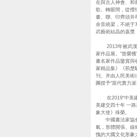
在與古人神會、和
歌。轉眼間，從懵
畫、聯、印齊頭并
余音繞梁，不絕于
武藝術結晶的嘉獎
2013年被武漢市
家作品展。”曾榮獲
畫名家作品鑒賞與
家精品集》《荊楚
刊。并由人民美術出
團授予“當代實力派
在2019“中美
美建交四十年 一
象大使》殊榮。
中國書法家協會原
氣，形體開張、線
愧的大國文化形象