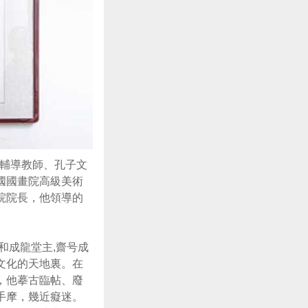
秀輔導教師、孔子文
國國畫院高級美術
院院長，他領導的
和成龍堂主,齋号成
文化的天地裏。在
，他摹古臨帖、廢
手摩，幾近癡迷。