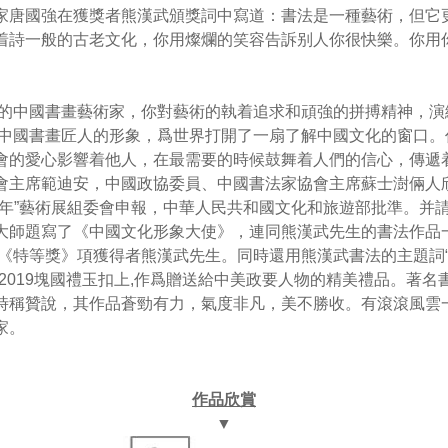
國強在獲獎者熊漢武頒獎詞中寫道：書法是一種藝術，但它
着詩一般的古老文化，你用燦爛的笑容告訴别人你很快樂。你用
國書畫藝術家，你對藝術的執着追求和頑強的拼搏精神，演
出中國書畫匠人的形象，爲世界打開了一扇了解中國文化的窗口。
會的愛心影響着他人，在最需要的時候鼓舞着人們的信心，傳遞
會主席範迪安，中國政協委員、中國書法家協會主席蘇士澍倆人
周年”藝術展組委會申報，中華人民共和國文化和旅遊部批準。并
大師題寫了《中國文化形象大使》，連同熊漢武先生的書法作品一
給《特等獎》項獲得者熊漢武先生。同時還用熊漢武書法的主題詞“
2019塊國禮玉扣上,作爲贈送給中美政要人物的精美禮品。著名
時稱贊說，其作品蒼勁有力，氣度非凡，美不勝收。有滾滾風雲
家。
作品欣賞
▼