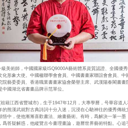
級美術師，中國國家級ISQ9000A藝術體系資質認證、全國優
文化形象大使。中國楹聯學會會員、中國書畫家聯誼會會員、中
究院藝委委員、香港職業書畫家協會榮譽主席、武漢陽春閣書畫
是中國湖北省書畫品牌示范單位。
籍江西省豐城市)，生于1947年12月，大專學曆，号華容道人
年的熊漢武就對古典詩詞十分入迷，沉浸在心馳神往的優秀傳統
頓悟中，使他漸漸喜歡書法、繪畫藝術。有時，爲解決一筆一墨
，爲答疑解惑，他縱覽古今畫理畫論，遊曆世界藝術特點。心追