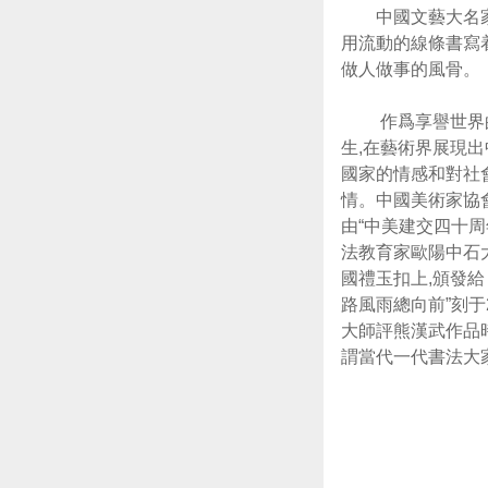
中國文藝大名家唐
用流動的線條書寫
做人做事的風骨。
作爲享譽世界的中
生,在藝術界展現
國家的情感和對社
情。中國美術家協
由“中美建交四十
法教育家歐陽中石
國禮玉扣上,頒發
路風雨總向前”刻于
大師評熊漢武作品
謂當代一代書法大