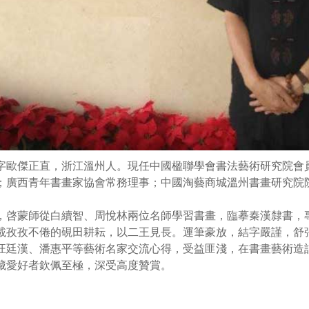
字歐傑正直，浙江溫州人。現任中國楹聯學會書法藝術研究院會
；廣西青年書畫家協會常務理事；中國淘藝商城溫州書畫研究院
，啓蒙師從白續智、周悅林兩位名師學習書畫，臨摹秦漢隸書，
載孜孜不倦的硯田耕耘，以二王見長。運筆豪放，結字嚴謹，舒
汪廷漢、潘惠平等藝術名家交流心得，受益匪淺，在書畫藝術造
藏愛好者欽佩至極，深受高度贊賞。