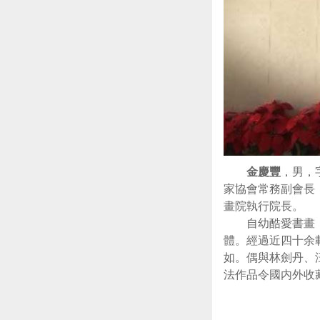
金慶豐
，男，
家協會常務副會長
畫院執行院長。
自幼酷愛書畫
體。經過近四十余
如。偶與林劍丹、
法作品令國内外收