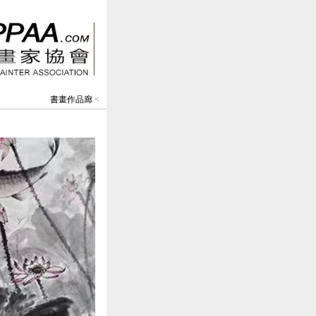
書畫作品廊
<