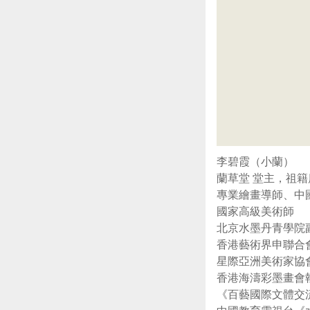
李碧霞（小蘭）
蘭草堂 堂主，祖
專業繪畫導師、中
國家高級美術師
北京水墨丹青學院
香港藝術界申聯合
星際亞洲美術家協
香港海濤彩墨畫會
《百藝國際文體交