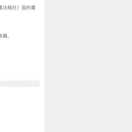
書法報社》簽約書
收藏。