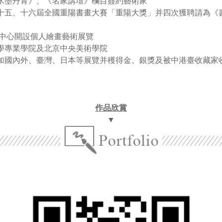
水墨丹青》、《名家講壇》欄目簽約藝術家
十五、十六屆全國重陽書畫大賽「重陽大獎」并四次獲聘請為《
化中心開設個人繪畫藝術展覽
學專業學院及北京中央美術學院
加國內外、臺灣、日本等展覽并穫得金、銀獎及被中港臺收藏家
作品欣賞
▼