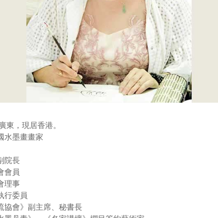
籍廣東，現居香港。
國水墨畫畫家
副院長
會會員
會理事
執行委員
流協會》副主席、秘書長