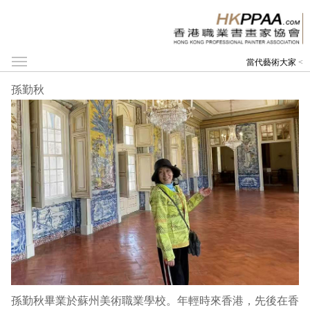
當代藝術大家
<
孫勤秋
孫勤秋畢業於蘇州美術職業學校。年輕時來香港，先後在香